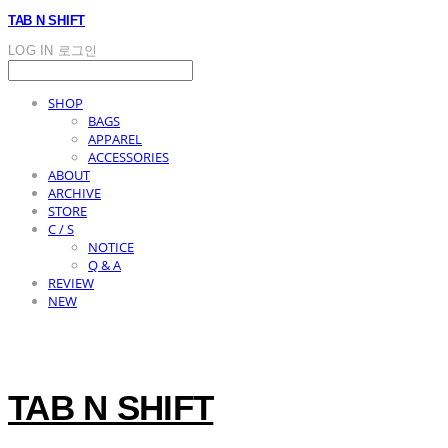
TAB N SHIFT
LOG IN
로그인
SHOP
BAGS
APPAREL
ACCESSORIES
ABOUT
ARCHIVE
STORE
C / S
NOTICE
Q & A
REVIEW
NEW
TAB N SHIFT