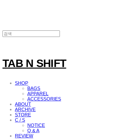
TAB N SHIFT
SHOP
BAGS
APPAREL
ACCESSORIES
ABOUT
ARCHIVE
STORE
C / S
NOTICE
Q & A
REVIEW