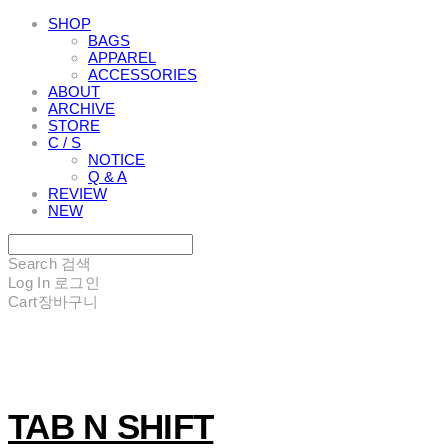
SHOP
BAGS
APPAREL
ACCESSORIES
ABOUT
ARCHIVE
STORE
C / S
NOTICE
Q & A
REVIEW
NEW
Search
검색
Log In
로그인
Cart
장바구니
TAB N SHIFT