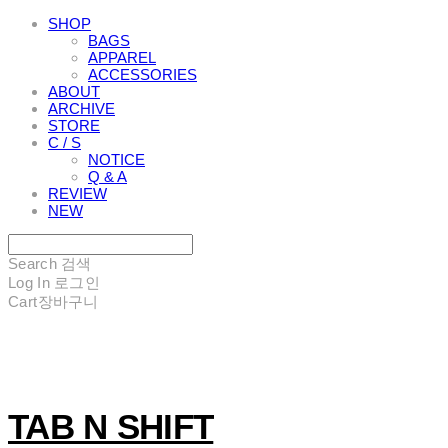
SHOP
BAGS
APPAREL
ACCESSORIES
ABOUT
ARCHIVE
STORE
C / S
NOTICE
Q & A
REVIEW
NEW
Search
검색
Log In
로그인
Cart
장바구니
TAB N SHIFT