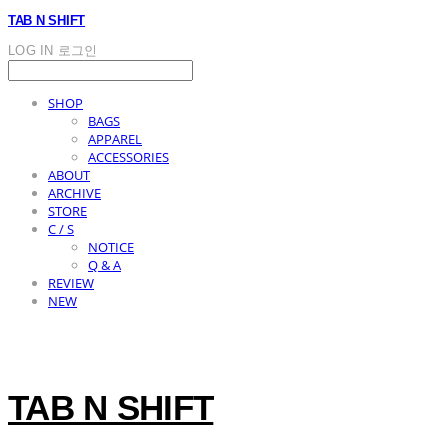
TAB N SHIFT
LOG IN
로그인
SHOP
BAGS
APPAREL
ACCESSORIES
ABOUT
ARCHIVE
STORE
C / S
NOTICE
Q & A
REVIEW
NEW
TAB N SHIFT