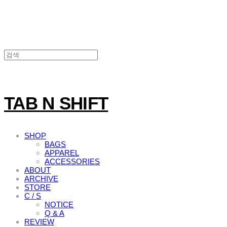
TAB N SHIFT
SHOP
BAGS
APPAREL
ACCESSORIES
ABOUT
ARCHIVE
STORE
C / S
NOTICE
Q & A
REVIEW