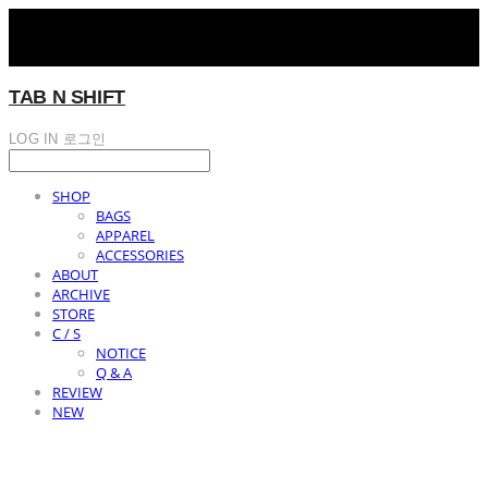
TAB N SHIFT
LOG IN
로그인
SHOP
BAGS
APPAREL
ACCESSORIES
ABOUT
ARCHIVE
STORE
C / S
NOTICE
Q & A
REVIEW
NEW