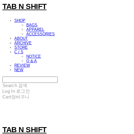
TAB N SHIFT
SHOP
BAGS
APPAREL
ACCESSORIES
ABOUT
ARCHIVE
STORE
C / S
NOTICE
Q & A
REVIEW
NEW
Search
검색
Log In
로그인
Cart
장바구니
TAB N SHIFT