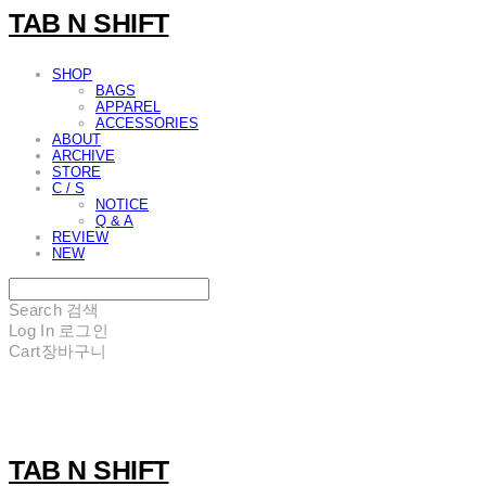
TAB N SHIFT
SHOP
BAGS
APPAREL
ACCESSORIES
ABOUT
ARCHIVE
STORE
C / S
NOTICE
Q & A
REVIEW
NEW
Search
검색
Log In
로그인
Cart
장바구니
TAB N SHIFT