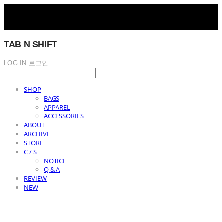
TAB N SHIFT
LOG IN
로그인
SHOP
BAGS
APPAREL
ACCESSORIES
ABOUT
ARCHIVE
STORE
C / S
NOTICE
Q & A
REVIEW
NEW