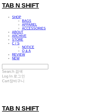
TAB N SHIFT
SHOP
BAGS
APPAREL
ACCESSORIES
ABOUT
ARCHIVE
STORE
C / S
NOTICE
Q & A
REVIEW
NEW
Search
검색
Log In
로그인
Cart
장바구니
TAB N SHIFT