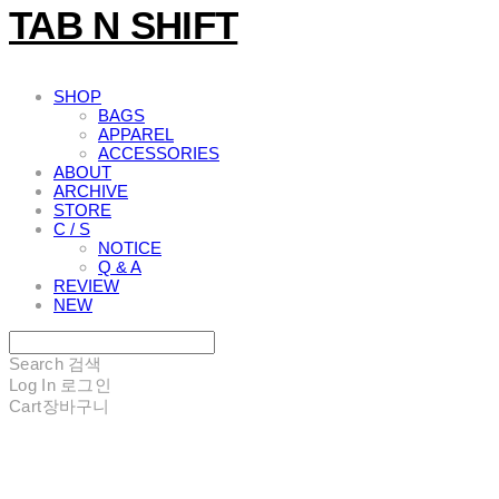
TAB N SHIFT
SHOP
BAGS
APPAREL
ACCESSORIES
ABOUT
ARCHIVE
STORE
C / S
NOTICE
Q & A
REVIEW
NEW
Search
검색
Log In
로그인
Cart
장바구니