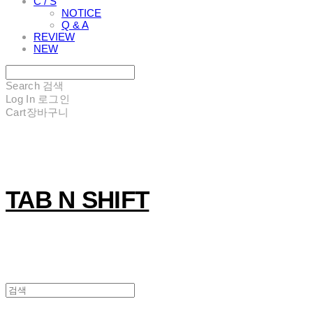
C / S
NOTICE
Q & A
REVIEW
NEW
Search
검색
Log In
로그인
Cart
장바구니
TAB N SHIFT