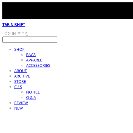
TAB N SHIFT
LOG IN
로그인
SHOP
BAGS
APPAREL
ACCESSORIES
ABOUT
ARCHIVE
STORE
C / S
NOTICE
Q & A
REVIEW
NEW